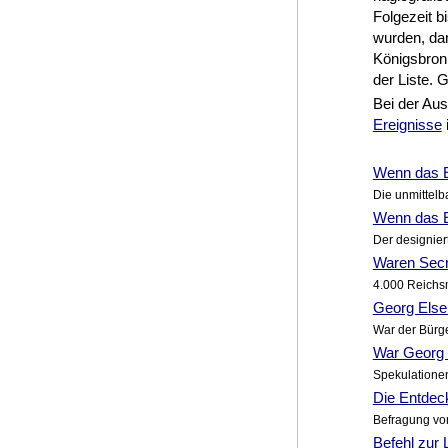
Folgezeit bi
wurden, da
Königsbron
der Liste. 
Bei der Au
Ereignisse
Wenn das El
Die unmittelb
Wenn das El
Der designier
Waren Secr
4.000 Reichsm
Georg Else
War der Bürg
War Georg 
Spekulationen
Die Entdeck
Befragung vo
Befehl zur 