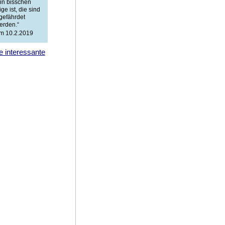
ein bisschen
ge ist, die sind
 gefährdet
erden.“
m 10.2.2019
e interessante