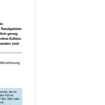
in
s Randgebiete
dlich genug
nline-Edition
tanden sind
n Wahrnehmung
orene, die im
den Fall im
78er, 58er oder
und