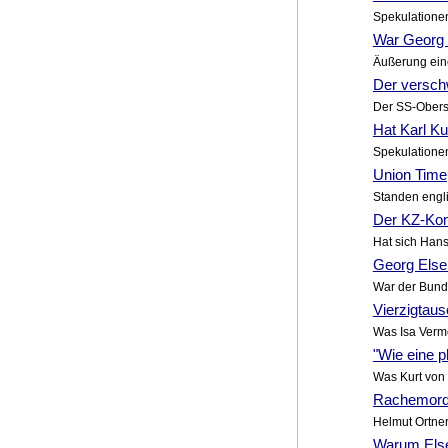
Spekulationen
War Georg E
Äußerung eine
Der versch
Der SS-Obersc
Hat Karl Ku
Spekulatione
Union Time,
Standen engli
Der KZ-Kom
Hat sich Hans
Georg Elser
War der Bunde
Vierzigtau
Was Isa Verme
"Wie eine p
Was Kurt von 
Rachemorde
Helmut Ortner
Warum Else