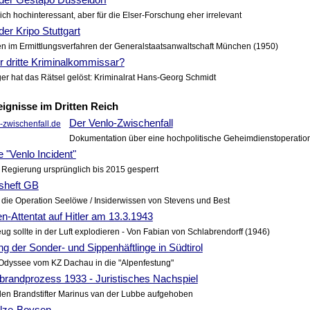
ich hochinteressant, aber für die Elser-Forschung eher irrelevant
der Kripo Stuttgart
 im Ermittlungsverfahren der Generalstaatsanwaltschaft München (1950)
r dritte Kriminalkommissar?
er hat das Rätsel gelöst: Kriminalrat Hans-Georg Schmidt
ignisse im Dritten Reich
Der Venlo-Zwischenfall
Dokumentation über eine hochpolitische Geheimdienstoperatio
 "Venlo Incident"
r Regierung ursprünglich bis 2015 gesperrt
nsheft GB
die Operation Seelöwe / Insiderwissen von Stevens und Best
-Attentat auf Hitler am 13.3.1943
ug sollte in der Luft explodieren - Von Fabian von Schlabrendorff (1946)
ng der Sonder- und Sippenhäftlinge in Südtirol
Odyssee vom KZ Dachau in die "Alpenfestung"
brandprozess 1933 - Juristisches Nachspiel
den Brandstifter Marinus van der Lubbe aufgehoben
lze-Boysen