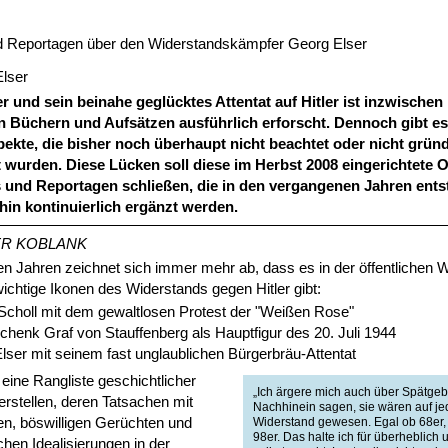
 Reportagen über den Widerstandskämpfer Georg Elser
r und sein beinahe geglücktes Attentat auf Hitler ist inzwischen 
n Büchern und Aufsätzen ausführlich erforscht. Dennoch gibt e
pekte, die bisher noch überhaupt nicht beachtet oder nicht grün
 wurden. Diese Lücken soll diese im Herbst 2008 eingerichtete O
 und Reportagen schließen, die in den vergangenen Jahren ents
hin kontinuierlich ergänzt werden.
ER KOBLANK
ten Jahren zeichnet sich immer mehr ab, dass es in der öffentliche
wichtige Ikonen des Widerstands gegen Hitler gibt:
Scholl mit dem gewaltlosen Protest der "Weißen Rose"
chenk Graf von Stauffenberg als Hauptfigur des 20. Juli 1944
lser mit seinem fast unglaublichen Bürgerbräu-Attentat
eine Rangliste geschichtlicher
„Ich ärgere mich auch über Spätge­b
erstellen, deren Tatsachen mit
Nachhinein sagen, sie wären auf je
n, böswilligen Gerüchten und
Widerstand gewesen. Egal ob 68er, 
98er. Das halte ich für überheblich 
chen Idealisierungen in der