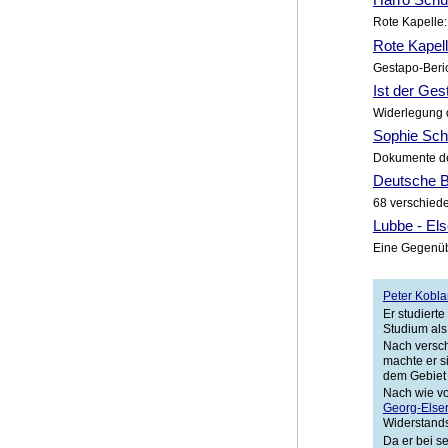
Rote Kapelle:
Rote Kapel
Gestapo-Beric
Ist der Ges
Widerlegung 
Sophie Sch
Dokumente de
Deutsche B
68 verschied
Lubbe - Els
Eine Gegenüb
Peter Kobla
Er studiert
Studium als 
Nach versch
machte er s
dem Gebiet
Nach wie vo
Georg-Elser
Widerstands
Da er bei se