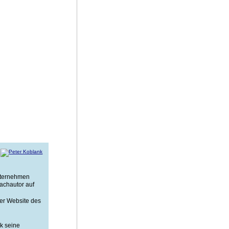
nternehmen
achautor auf
der Website des
nk seine