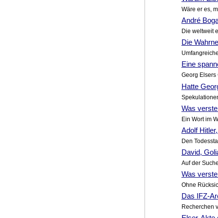
Wäre er es, m
André Boga
Die weltweit 
Die Wahrne
Umfangreiche L
Eine spanne
Georg Elsers
Hatte Geor
Spekulationen
Was versteh
Ein Wort im W
Adolf Hitle
Den Todesstah
David, Goli
Auf der Such
Was versteh
Ohne Rücksich
Das IFZ-Ar
Recherchen v
Elser-Akte