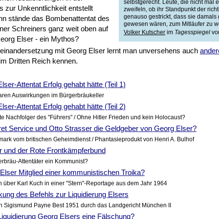
selbstgerecht. Leute, die nicht mal 
s zur Unkenntlichkeit entstellt
zweifeln, ob ihr Standpunkt der richti
genauso gestrickt, dass sie damals
nn stände das Bombenattentat des
gewesen wären, zum Mitläufer zu w
ner Schreiners ganz weit oben auf
Volker Kutscher
im
Tagesspiegel
vo
Georg Elser - ein Mythos?
seinandersetzung mit Georg Elser lernt man unversehens auch
ander
im Dritten Reich kennen.
ser-Attentat Erfolg gehabt hätte (Teil 1)
aren Auswirkungen im Bürgerbräukeller
ser-Attentat Erfolg gehabt hätte (Teil 2)
te Nachfolger des "Führers" / Ohne Hitler Frieden und kein Holocaust?
et Service und Otto Strasser die Geldgeber von Georg Elser?
ark vom britischen Geheimdienst / Phantasieprodukt von Henri A. Bulhof
r und der Rote Frontkämpferbund
erbräu-Attentäter ein Kommunist?
Elser Mitglied einer kommunistischen Troika?
 über Karl Kuch in einer "Stern"-Reportage aus dem Jahr 1964
ung des Befehls zur Liquidierung Elsers
n Sigismund Payne Best 1951 durch das Landgericht München II
Liquidierung Georg Elsers eine Fälschung?