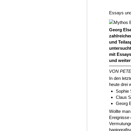
Essays und
Georg Else
zahlreiche
und Teilas
untersucht
mit Essays
und weiter
VON PET
In den letz
heute drei 
Sophie 
Claus S
Georg E
Wollte man 
Ereignisse 
Vermutunge
hagiografis