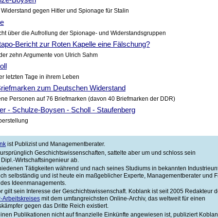
 Widerstand gegen Hitler und Spionage für Stalin
le
ht über die Aufrollung der Spionage- und Widerstandsgruppen
tapo-Bericht zur Roten Kapelle eine Fälschung?
der zehn Argumente von Ulrich Sahm
oll
r letzten Tage in ihrem Leben
riefmarken zum Deutschen Widerstand
ene Personen auf 76 Briefmarken (davon 40 Briefmarken der DDR)
er - Schulze-Boysen - Scholl - Staufenberg
erstellung
nk
ist Publizist und Managementberater.
e ursprünglich Geschichtswissenschaften, sattelte aber um und schloss sein
Dipl.-Wirtschaftsingenieur ab.
iedenen Tätigkeiten während und nach seines Studiums in bekannten Industrieu
ich selbständig und ist heute ein maßgeblicher Experte, Managementberater und F
 des Ideenmanagements.
r gilt sein Interesse der Geschichtswissenschaft. Koblank ist seit 2005 Redakteur 
-Arbeitskreises
mit dem umfangreichsten Online-Archiv, das weltweit für einen
kämpfer gegen das Dritte Reich existiert.
inen Publikationen nicht auf finanzielle Einkünfte angewiesen ist, publiziert Kobla