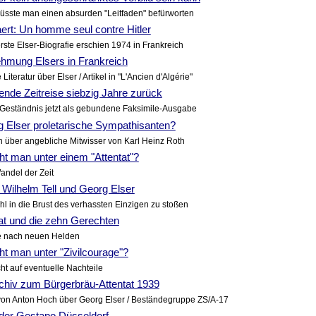
üsste man einen absurden "Leitfaden" befürworten
ert: Un homme seul contre Hitler
erste Elser-Biografie erschien 1974 in Frankreich
hmung Elsers in Frankreich
iteratur über Elser / Artikel in "L'Ancien d'Algérie"
nde Zeitreise siebzig Jahre zurück
 Geständnis jetzt als gebundene Faksimile-Ausgabe
g Elser proletarische Sympathisanten?
 über angebliche Mitwisser von Karl Heinz Roth
t man unter einem "Attentat"?
andel der Zeit
r, Wilhelm Tell und Georg Elser
l in die Brust des verhassten Einzigen zu stoßen
at und die zehn Gerechten
e nach neuen Helden
t man unter "Zivilcourage"?
t auf eventuelle Nachteile
chiv zum Bürgerbräu-Attentat 1939
on Anton Hoch über Georg Elser / Beständegruppe ZS/A-17
 der Gestapo Düsseldorf