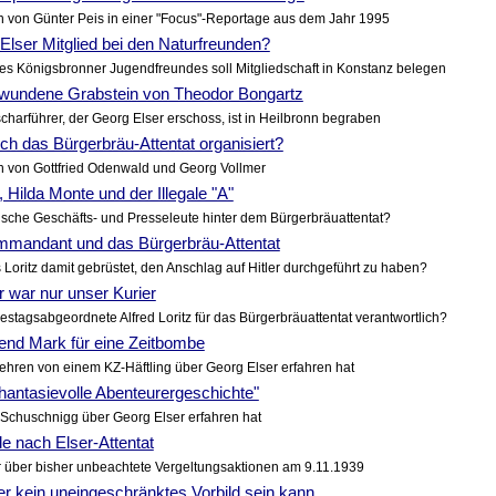
 von Günter Peis in einer "Focus"-Reportage aus dem Jahr 1995
lser Mitglied bei den Naturfreunden?
s Königsbronner Jugendfreundes soll Mitgliedschaft in Konstanz belegen
wundene Grabstein von Theodor Bongartz
harführer, der Georg Elser erschoss, ist in Heilbronn begraben
ch das Bürgerbräu-Attentat organisiert?
n von Gottfried Odenwald und Georg Vollmer
 Hilda Monte und der Illegale "A"
sche Geschäfts- und Presseleute hinter dem Bürgerbräuattentat?
mandant und das Bürgerbräu-Attentat
 Loritz damit gebrüstet, den Anschlag auf Hitler durchgeführt zu haben?
 war nur unser Kurier
stagsabgeordnete Alfred Loritz für das Bürgerbräuattentat verantwortlich?
send Mark für eine Zeitbombe
hren von einem KZ-Häftling über Georg Elser erfahren hat
hantasievolle Abenteurergeschichte"
Schuschnigg über Georg Elser erfahren hat
 nach Elser-Attentat
 über bisher unbeachtete Vergeltungsaktionen am 9.11.1939
r kein uneingeschränktes Vorbild sein kann