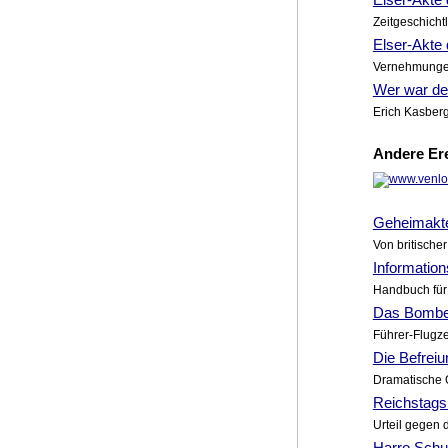
Zeitgeschichtl
Elser-Akte 
Vernehmungen
Wer war de
Erich Kasberg
Andere Ere
Geheimakte
Von britische
Informatio
Handbuch für 
Das Bomben
Führer-Flugze
Die Befreiu
Dramatische 
Reichstags
Urteil gegen 
Harro Schu